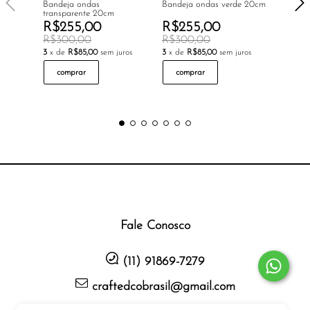
Bandeja ondas
Bandeja ondas verde 20cm
Bandeja
transparente 20cm
R$255,00
R$255,00
R$16
R$300,00
R$300,00
3
x de
R
3
x de
R$85,00
sem juros
3
x de
R$85,00
sem juros
com
comprar
comprar
Fale Conosco
(11) 91869-7279
craftedcobrasil@gmail.com