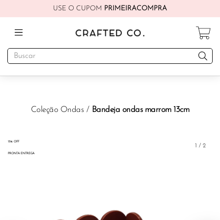
USE O CUPOM
PRIMEIRACOMPRA
Coleção Ondas
/
Bandeja ondas marrom 13cm
15% OFF
1
/
2
PRONTA ENTREGA