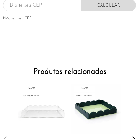
CALCULAR
Não sei meu CEP
Produtos relacionados
15% OFF
15% OFF
15% 
SOB ENCOMENDA
PRONTA ENTREGA
PRONTA E