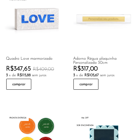
Quadro Love marmorizado
Adorno Régua plaquinha
Personalizada 30cm
R$347,65
R$317,00
R$409,00
3
x de
R$115,88
sem juros
3
x de
R$105,67
sem juros
comprar
comprar
PRONTA ENTREGA
15% OFF
SOB ENCOMENDA