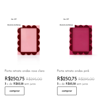
15% OFF
15% OFF
PRONTA ENTREGA
PRONTA ENTREGA
Porta retrato ondas rosa claro
Porta retrato ondas pink
R$250,75
R$250,75
R$295,00
R$295,00
3
x de
R$83,58
sem juros
3
x de
R$83,58
sem juros
comprar
comprar