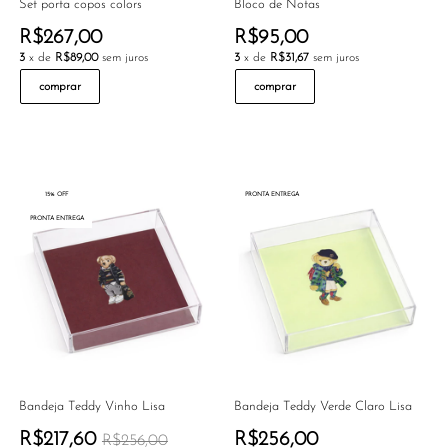
Set porta copos colors
Bloco de Notas
R$267,00
R$95,00
3
x de
R$89,00
sem juros
3
x de
R$31,67
sem juros
comprar
comprar
15% OFF
PRONTA ENTREGA
PRONTA ENTREGA
Bandeja Teddy Vinho Lisa
Bandeja Teddy Verde Claro Lisa
R$217,60
R$256,00
R$256,00