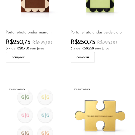
Porta retrato ondas marrom
Porta retrato ondas verde claro
R$250,75
R$250,75
R$295,00
R$295,00
3
x de
R$83,58
sem juros
3
x de
R$83,58
sem juros
comprar
comprar
SOB ENCOMENDA
SOB ENCOMENDA