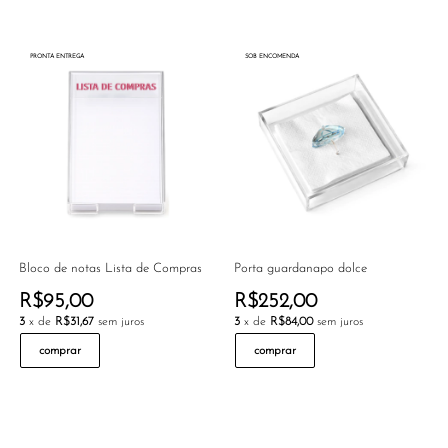
PRONTA ENTREGA
SOB ENCOMENDA
Bloco de notas Lista de Compras
Porta guardanapo dolce
R$95,00
R$252,00
3
x de
R$31,67
sem juros
3
x de
R$84,00
sem juros
comprar
comprar