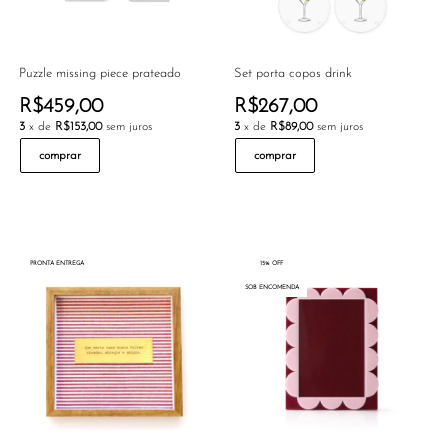
Puzzle missing piece prateado
Set porta copos drink
R$459,00
R$267,00
3
x de
R$153,00
sem juros
3
x de
R$89,00
sem juros
comprar
comprar
PRONTA ENTREGA
15% OFF
SOB ENCOMENDA