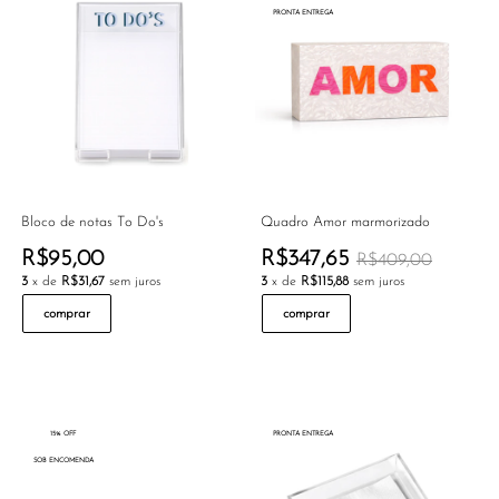
PRONTA ENTREGA
Bloco de notas To Do's
Quadro Amor marmorizado
R$95,00
R$347,65
R$409,00
3
x de
R$31,67
sem juros
3
x de
R$115,88
sem juros
comprar
comprar
15% OFF
PRONTA ENTREGA
SOB ENCOMENDA