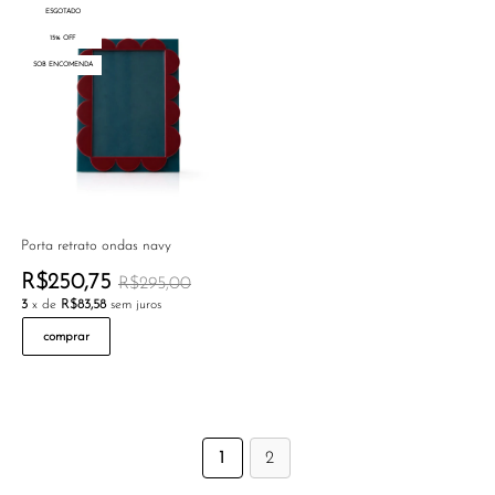
ESGOTADO
15% OFF
SOB ENCOMENDA
Porta retrato ondas navy
R$250,75
R$295,00
3
x de
R$83,58
sem juros
comprar
1
2