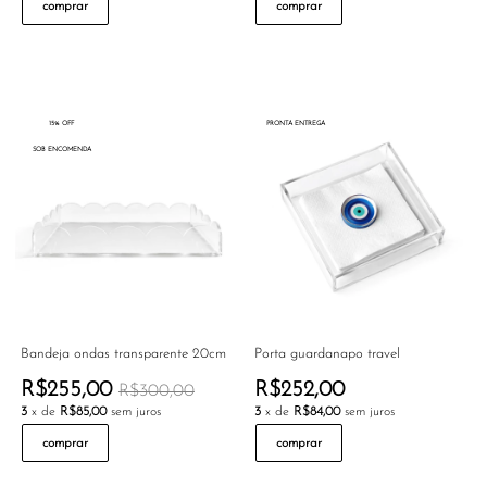
comprar
comprar
15% OFF
PRONTA ENTREGA
SOB ENCOMENDA
Bandeja ondas transparente 20cm
Porta guardanapo travel
R$255,00
R$252,00
R$300,00
3
x de
R$85,00
sem juros
3
x de
R$84,00
sem juros
comprar
comprar