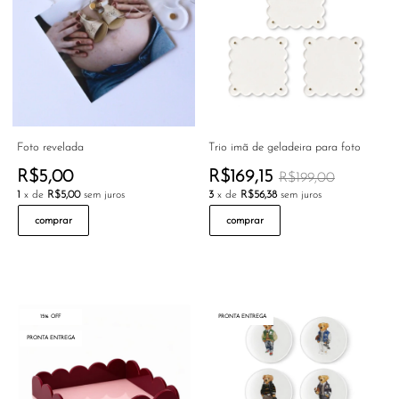
Foto revelada
Trio imã de geladeira para foto
R$5,00
R$169,15
R$199,00
1
x de
R$5,00
sem juros
3
x de
R$56,38
sem juros
comprar
comprar
15% OFF
PRONTA ENTREGA
PRONTA ENTREGA