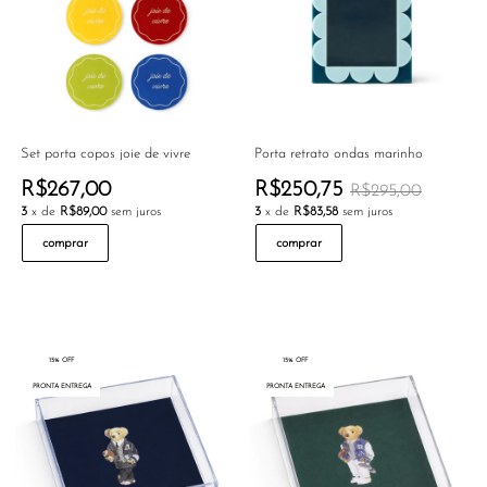
Set porta copos joie de vivre
Porta retrato ondas marinho
R$267,00
R$250,75
R$295,00
3
x de
R$89,00
sem juros
3
x de
R$83,58
sem juros
comprar
comprar
15% OFF
15% OFF
PRONTA ENTREGA
PRONTA ENTREGA