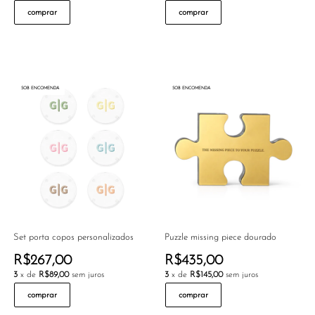
comprar
comprar
SOB ENCOMENDA
SOB ENCOMENDA
Set porta copos personalizados
Puzzle missing piece dourado
R$267,00
R$435,00
3
x de
R$89,00
sem juros
3
x de
R$145,00
sem juros
comprar
comprar