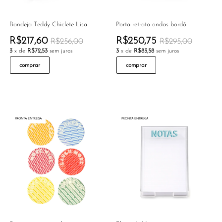
Bandeja Teddy Chiclete Lisa
Porta retrato ondas bordô
R$217,60
R$250,75
R$256,00
R$295,00
3
x de
R$72,53
sem juros
3
x de
R$83,58
sem juros
comprar
comprar
PRONTA ENTREGA
PRONTA ENTREGA