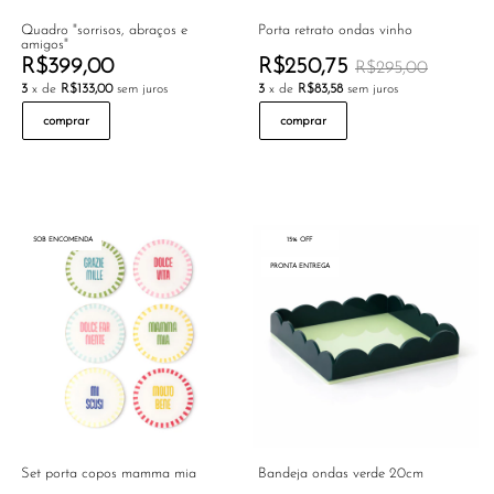
Quadro "sorrisos, abraços e
Porta retrato ondas vinho
amigos"
R$399,00
R$250,75
R$295,00
3
x de
R$133,00
sem juros
3
x de
R$83,58
sem juros
comprar
comprar
SOB ENCOMENDA
15% OFF
PRONTA ENTREGA
Set porta copos mamma mia
Bandeja ondas verde 20cm