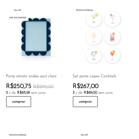
15% OFF
PRONTA ENTREGA
SOB ENCOMENDA
Porta retrato ondas azul claro
Set porta copos Cocktails
R$250,75
R$267,00
R$295,00
3
x de
R$83,58
sem juros
3
x de
R$89,00
sem juros
comprar
comprar
PRONTA ENTREGA
15% OFF