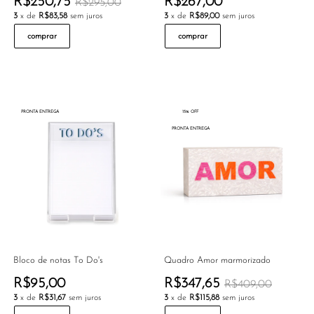
R$250,75
R$267,00
R$295,00
3
x de
R$83,58
sem juros
3
x de
R$89,00
sem juros
comprar
comprar
PRONTA ENTREGA
15% OFF
PRONTA ENTREGA
Bloco de notas To Do's
Quadro Amor marmorizado
R$95,00
R$347,65
R$409,00
3
x de
R$31,67
sem juros
3
x de
R$115,88
sem juros