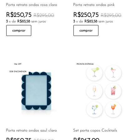
Porta retrato ondas rosa claro
Porta retrato ondas pink
R$250,75
R$250,75
R$295,00
R$295,00
3
x de
R$83,58
sem juros
3
x de
R$83,58
sem juros
comprar
comprar
15% OFF
PRONTA ENTREGA
SOB ENCOMENDA
Porta retrato ondas azul claro
Set porta copos Cocktails