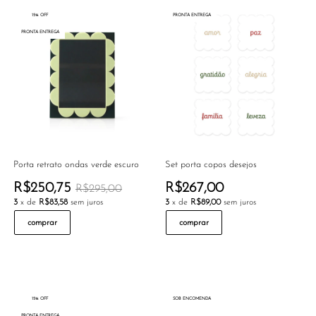
15% OFF
PRONTA ENTREGA
PRONTA ENTREGA
Porta retrato ondas verde escuro
Set porta copos desejos
R$250,75
R$267,00
R$295,00
3
x de
R$83,58
sem juros
3
x de
R$89,00
sem juros
comprar
comprar
15% OFF
SOB ENCOMENDA
PRONTA ENTREGA