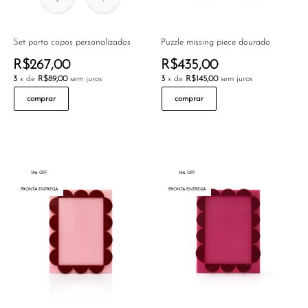
Set porta copos personalizados
Puzzle missing piece dourado
R$267,00
R$435,00
3
x de
R$89,00
sem juros
3
x de
R$145,00
sem juros
comprar
comprar
15% OFF
15% OFF
PRONTA ENTREGA
PRONTA ENTREGA