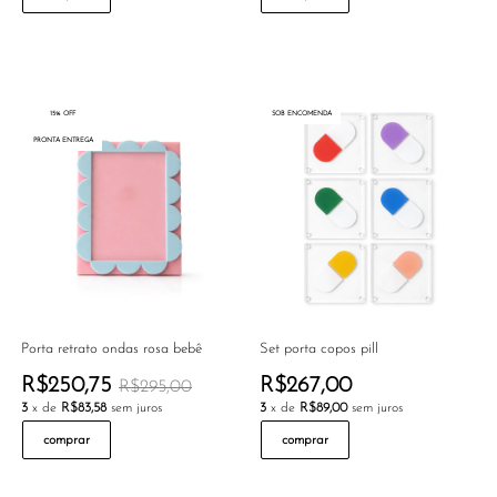
15% OFF
SOB ENCOMENDA
PRONTA ENTREGA
Porta retrato ondas rosa bebê
Set porta copos pill
R$250,75
R$267,00
R$295,00
3
x de
R$83,58
sem juros
3
x de
R$89,00
sem juros
comprar
comprar