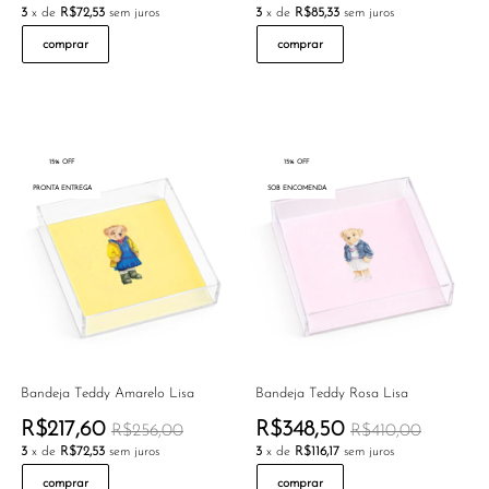
3
x de
R$72,53
sem juros
3
x de
R$85,33
sem juros
comprar
comprar
15% OFF
15% OFF
PRONTA ENTREGA
SOB ENCOMENDA
Bandeja Teddy Amarelo Lisa
Bandeja Teddy Rosa Lisa
R$217,60
R$348,50
R$256,00
R$410,00
3
x de
R$72,53
sem juros
3
x de
R$116,17
sem juros
comprar
comprar