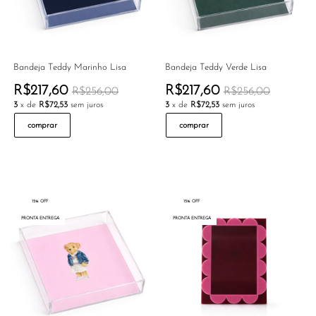
Bandeja Teddy Marinho Lisa
Bandeja Teddy Verde Lisa
R$217,60
R$217,60
R$256,00
R$256,00
3
x de
R$72,53
sem juros
3
x de
R$72,53
sem juros
comprar
comprar
15% OFF
15% OFF
PRONTA ENTREGA
PRONTA ENTREGA