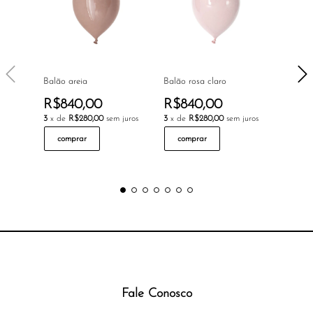
Balão areia
Balão rosa claro
Balão v
R$840,00
R$840,00
R$84
3
x de
R$280,00
sem juros
3
x de
R$280,00
sem juros
3
x de
R
comprar
comprar
com
Fale Conosco