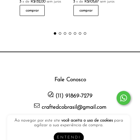
3
x de
R$132,00
sem juros
3
x de
R$105,67
sem juros
3
x de
R
comprar
comprar
com
Fale Conosco
(11) 91869-7279
craftedcobrasil@gmail.com
Ao navegar por este site
você aceita o uso de cookies
para
Política de trocas e devoluções
agilizar a sua experiência de compra.
Minha conta
ENTENDI