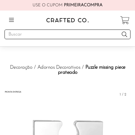
USE O CUPOM
PRIMEIRACOMPRA
Decoração
/
Adornos Decorativos
/
Puzzle missing piece
prateado
PRONTA ENTREGA
1
/
2