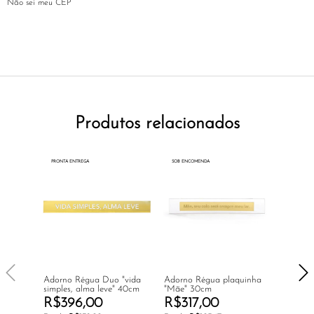
Não sei meu CEP
Produtos relacionados
PRONTA ENTREGA
SOB ENCOMENDA
PRONTA E
Adorno Régua Duo "vida
Adorno Régua plaquinha
Puzzle 
simples, alma leve" 40cm
"Mãe" 30cm
R$396,00
R$317,00
R$58