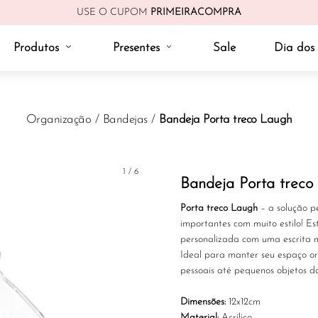
USE O CUPOM
PRIMEIRACOMPRA
Produtos
Presentes
Sale
Dia dos 
Organização
/
Bandejas
/
Bandeja Porta treco Laugh
1
/
6
Bandeja Porta treco
Porta treco Laugh
– a solução p
importantes com muito estilo! Es
personalizada com uma escrita m
Ideal para manter seu espaço o
pessoais até pequenos objetos d
Dimensões:
12x12cm
Material:
Acrílico