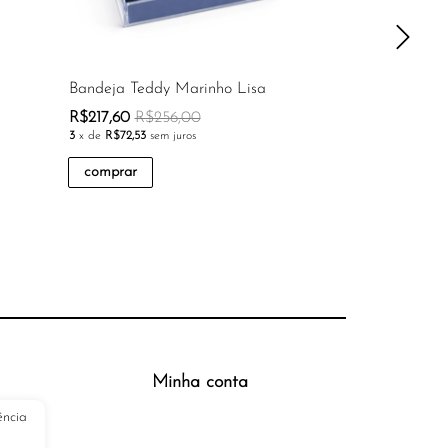
Bandeja Teddy Marinho Lisa
Bandeja ondas 
R$217,60
R$256,00
R$165,75
R$195
3
x de
R$72,53
sem juros
3
x de
R$55,25
sem j
comprar
comprar
Minha conta
ência