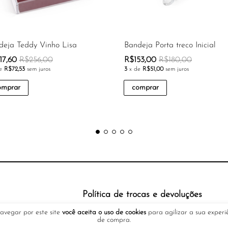
deja Teddy Vinho Lisa
Bandeja Porta treco Inicial
17,60
R$256,00
R$153,00
R$180,00
de
R$72,53
sem juros
3
x de
R$51,00
sem juros
omprar
comprar
Política de trocas e devoluções
avegar por este site
você aceita o uso de cookies
para agilizar a sua experi
de compra.