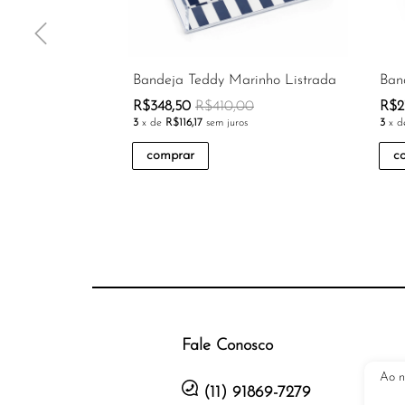
Bandeja Teddy Marinho Listrada
Ban
R$348,50
R$410,00
R$2
3
x de
R$116,17
sem juros
3
x 
comprar
c
Fale Conosco
Ao n
(11) 91869-7279