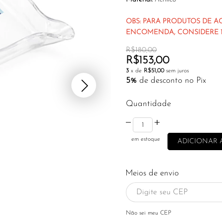
OBS: PARA PRODUTOS DE A
ENCOMENDA, CONSIDERE 15
R$180,00
R$153,00
3
x de
R$51,00
sem juros
5%
de desconto no Pix
Quantidade
em estoque
Meios de envio
Não sei meu CEP